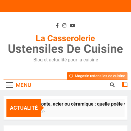
Skip
to
content
Ustensiles De Cuisine
Blog et actualité pour la cuisine
Magasin ustensiles de cuisine
MENU
Inox, fonte, acier ou céramique : quelle poêle vous 
ACTUALITÉ
2 Ans Ago