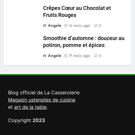
Crêpes Cœur au Chocolat et
Fruits Rouges
Angele
6 mois ago
0
Smoothie d’automne : douceur au
potiron, pomme et épices
Angele
9 mois ago
0
Blog officiel de La Casserolerie
Magasin ustensiles de cuisine
et
art de la table
.
Copyright
2023