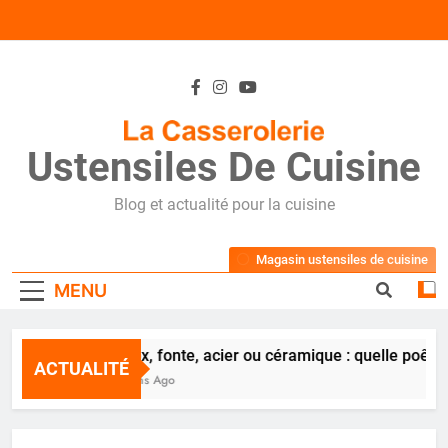
Skip
to
content
Ustensiles De Cuisine
Blog et actualité pour la cuisine
Magasin ustensiles de cuisine
MENU
Inox, fonte, acier ou céramique : quelle poêle 
ACTUALITÉ
2 Ans Ago