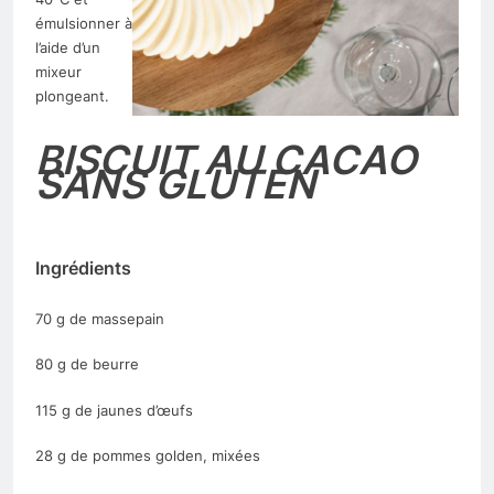
émulsionner à
l’aide d’un
mixeur
plongeant.
BISCUIT AU CACAO
SANS GLUTEN
Ingrédients
70 g de massepain
80 g de beurre
115 g de jaunes d’œufs
28 g de pommes golden, mixées