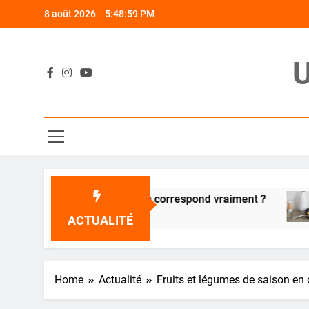
Skip
8 août 2026
5:49:00 PM
to
content
U
ue : quelle poêle vous correspond vraiment ?
L
3
ACTUALITÉ
Home
Actualité
Fruits et légumes de saison en 