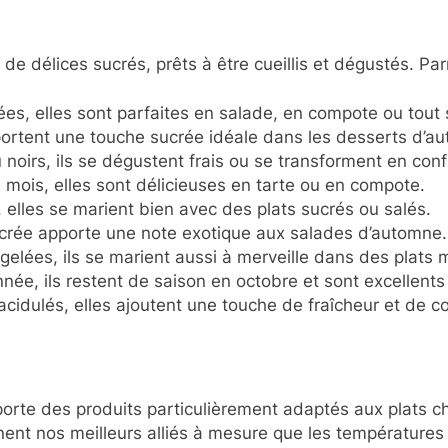
e délices sucrés, prêts à être cueillis et dégustés. Parm
ées, elles sont parfaites en salade, en compote ou tout
portent une touche sucrée idéale dans les desserts d’a
 noirs, ils se dégustent frais ou se transforment en conf
mois, elles sont délicieuses en tarte ou en compote.
, elles se marient bien avec des plats sucrés ou salés.
sucrée apporte une note exotique aux salades d’automne.
 gelées, ils se marient aussi à merveille dans des plats m
nnée, ils restent de saison en octobre et sont excellent
 acidulés, elles ajoutent une touche de fraîcheur et de c
rte des produits particulièrement adaptés aux plats ch
ent nos meilleurs alliés à mesure que les températures 