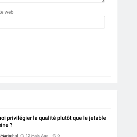
te web
i privilégier la qualité plutôt que le jetable
sine ?
 Maréchal
12 Mois Ago
0