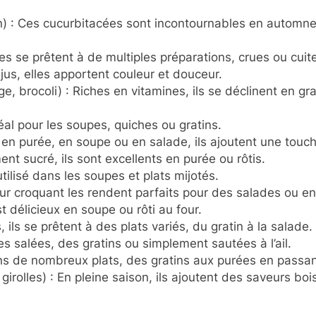
on) : Ces cucurbitacées sont incontournables en automne
es se prêtent à de multiples préparations, crues ou cuit
jus, elles apportent couleur et douceur.
ge, brocoli) : Riches en vitamines, ils se déclinent en
al pour les soupes, quiches ou gratins.
s en purée, en soupe ou en salade, ils ajoutent une touc
nt sucré, ils sont excellents en purée ou rôtis.
ilisé dans les soupes et plats mijotés.
eur croquant les rendent parfaits pour des salades ou 
t délicieux en soupe ou rôti au four.
, ils se prêtent à des plats variés, du gratin à la salade.
es salées, des gratins ou simplement sautées à l’ail.
s de nombreux plats, des gratins aux purées en passan
irolles) : En pleine saison, ils ajoutent des saveurs bo