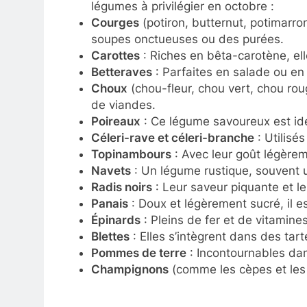
légumes à privilégier en octobre :
Courges
(potiron, butternut, potimarr
soupes onctueuses ou des purées.
Carottes
: Riches en bêta-carotène, ell
Betteraves
: Parfaites en salade ou en 
Choux
(chou-fleur, chou vert, chou rou
de viandes.
Poireaux
: Ce légume savoureux est idé
Céleri-rave et céleri-branche
: Utilisé
Topinambours
: Avec leur goût légèreme
Navets
: Un légume rustique, souvent ut
Radis noirs
: Leur saveur piquante et l
Panais
: Doux et légèrement sucré, il es
Épinards
: Pleins de fer et de vitamines
Blettes
: Elles s’intègrent dans des tart
Pommes de terre
: Incontournables dan
Champignons
(comme les cèpes et les g