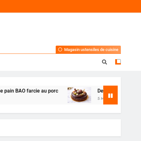
Magasin ustensiles de cuisine
 farcie au porc
Dessert de Pâques au chocolat
5 Mois Ago