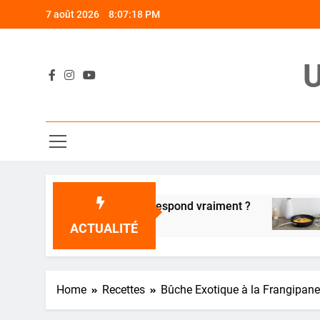
Skip
7 août 2026
8:07:18 PM
to
content
U
lle poêle vous correspond vraiment ?
Le Wok 
3 Ans Ago
ACTUALITÉ
Home
Recettes
Bûche Exotique à la Frangipane 