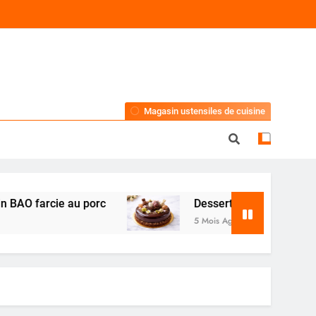
Magasin ustensiles de cuisine
 au porc
Dessert de Pâques au chocolat : rece
5 Mois Ago