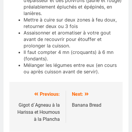
d’épaisseur et des poivrons (jaune et rouge)
préalablement épluchés et épépinés, en
lanières.
Mettre à cuire sur deux zones à feu doux,
retourner deux ou 3 fois
Assaisonner et aromatiser à votre gout
avant de recouvrir pour étouffer et
prolonger la cuisson.
Il faut compter 4 mn (croquants) à 6 mn
(fondants).
Mélanger les légumes entre eux (en cours
ou après cuisson avant de servir).
Previous:
Next:
Navigation
de
Gigot d´Agneau à la
Banana Bread
Harissa et Houmous
l’article
à la Plancha