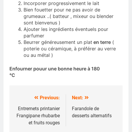
Incorporer progressivement le lait
Bien fouetter pour ne pas avoir de
grumeaux ..( batteur , mixeur ou blender
sont bienvenus )
Ajouter les ingrédients éventuels pour
parfumer
Beurrer généreusement un plat
en terre
(
poterie ou céramique, à préférer au verre
ou au métal )
Enfourner pouur une bonne heure à 180
°C
Previous:
Next:
Navigation
de
Entremets printanier
Farandole de
Frangipane rhubarbe
desserts alternatifs
l’article
et fruits rouges