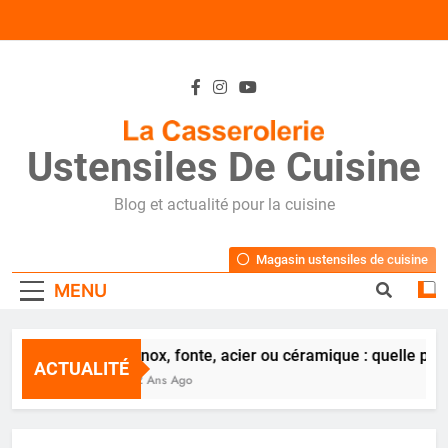
Skip
to
content
Ustensiles De Cuisine
Blog et actualité pour la cuisine
Magasin ustensiles de cuisine
MENU
Inox, fonte, acier ou céramique : quelle poê
ACTUALITÉ
2 Ans Ago