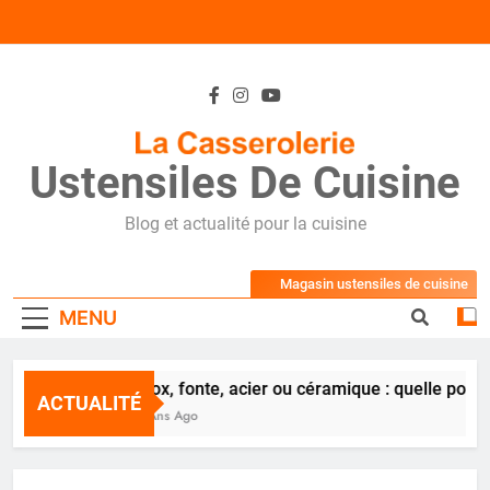
Skip
to
content
Ustensiles De Cuisine
Blog et actualité pour la cuisine
Magasin ustensiles de cuisine
MENU
Inox, fonte, acier ou céramique : quelle poêl
ACTUALITÉ
2 Ans Ago