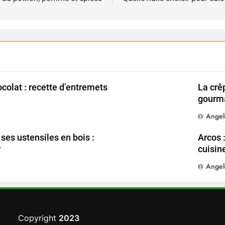
colat : recette d’entremets
La crê
gourm
Angel
es ustensiles en bois :
Arcos 
r
cuisin
Angel
Copyright
2023