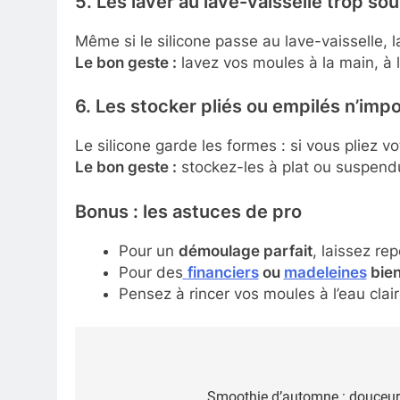
5. Les laver au lave-vaisselle trop so
Même si le silicone passe au lave-vaisselle, l
Le bon geste :
lavez vos moules à la main, à l
6. Les stocker pliés ou empilés n’im
Le silicone garde les formes : si vous pliez v
Le bon geste :
stockez-les à plat ou suspendus
Bonus : les astuces de pro
Pour un
démoulage parfait
, laissez re
Pour des
financiers
ou
madeleines
bien
Pensez à rincer vos moules à l’eau clair
Navigation
Smoothie d’automne : douceur