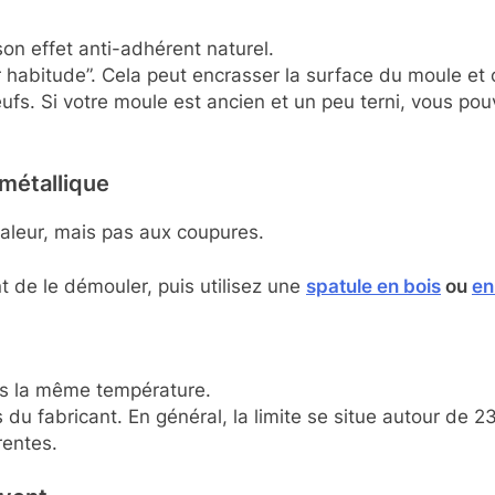
son effet anti-adhérent naturel.
ar habitude”. Cela peut encrasser la surface du moule et 
fs. Si votre moule est ancien et un peu terni, vous po
 métallique
haleur, mais pas aux coupures.
nt de le démouler, puis utilisez une
spatule en bois
ou
en
as la même température.
ns du fabricant. En général, la limite se situe autour de
rentes.