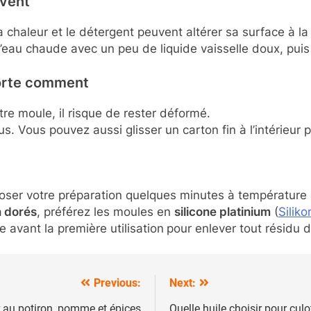
uvent
a chaleur et le détergent peuvent altérer sa surface à la
’eau chaude avec un peu de liquide vaisselle doux, puis la
porte comment
otre moule, il risque de rester déformé.
. Vous pouvez aussi glisser un carton fin à l’intérieur p
poser votre préparation quelques minutes à température 
 dorés
, préférez les moules en
silicone platinium
(
Silik
e avant la première utilisation
pour enlever tout résidu d
Previous:
Next:
 au potiron, pomme et épices
Quelle huile choisir pour culo