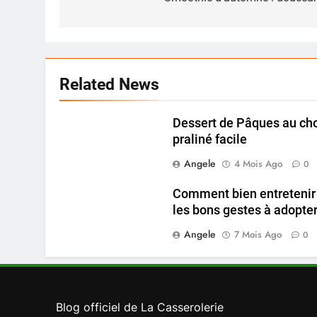
de
l’article
Related News
Dessert de Pâques au cho
praliné facile
Angele
4 Mois Ago
0
Comment bien entretenir s
les bons gestes à adopte
Angele
7 Mois Ago
0
Blog officiel de La Casserolerie