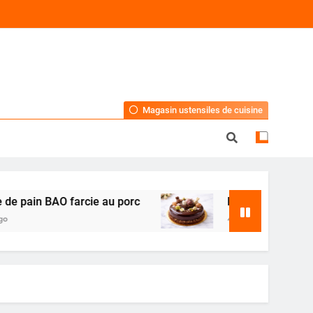
Magasin ustensiles de cuisine
in BAO farcie au porc
Dessert de Pâques au ch
4 Mois Ago