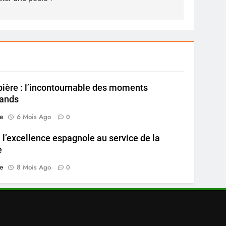
pière : l’incontournable des moments
ands
e
6 Mois Ago
0
: l’excellence espagnole au service de la
e
e
8 Mois Ago
0