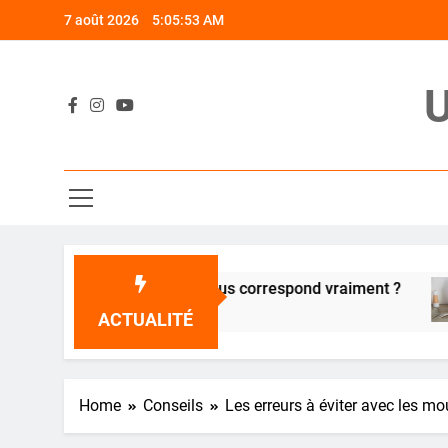
Skip
7 août 2026
5:05:54 AM
to
content
U
ramique : quelle poêle vous correspond vraiment ?
ACTUALITÉ
Home
Conseils
Les erreurs à éviter avec les mo