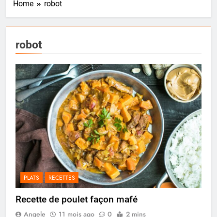
Home
robot
robot
PLATS
RECETTES
Recette de poulet façon mafé
Angele
11 mois ago
0
2 mins