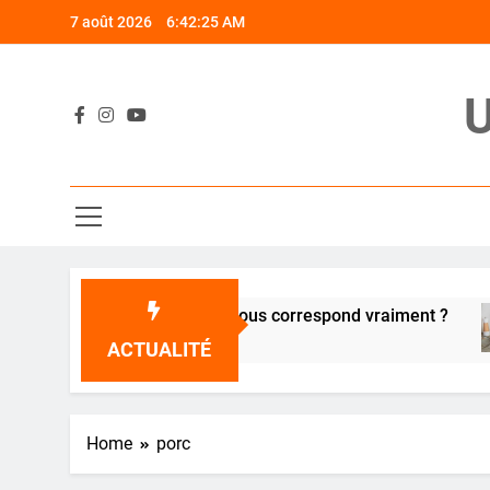
Skip
7 août 2026
6:42:25 AM
to
content
U
ou céramique : quelle poêle vous correspond vraiment ?
ACTUALITÉ
Home
porc