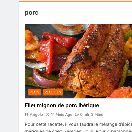
porc
PLATS
RECETTES
Filet mignon de porc Ibérique
Angele
11 Mois Ago
0
2 Mins
Pour cette recette, il vous faudra le mélange d’épic
ibériques de chez Georges Colin. Pour 4 personne