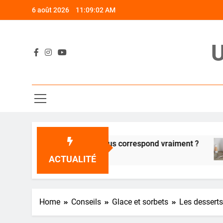
Skip
6 août 2026
11:09:03 AM
to
content
U
mique : quelle poêle vous correspond vraiment ?
ACTUALITÉ
Home
Conseils
Glace et sorbets
Les desserts