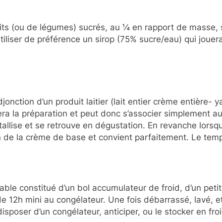
ruits (ou de légumes) sucrés, au ¼ en rapport de masse, 
iliser de préférence un sirop (75% sucre/eau) qui jouera l
nction d’un produit laitier (lait entier crème entière-
iera la préparation et peut donc s’associer simplement a
stallise et se retrouve en dégustation. En revanche lors
n de la crème de base et convient parfaitement. Le tem
able constitué d’un bol accumulateur de froid, d’un peti
de 12h mini au congélateur. Une fois débarrassé, lavé, et
isposer d’un congélateur, anticiper, ou le stocker en fr