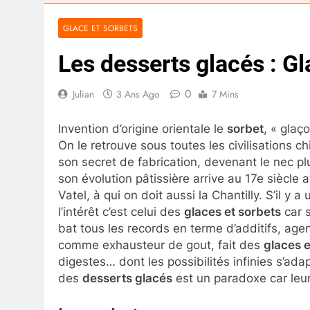
GLACE ET SORBETS
Les desserts glacés : Gl
0
Julian
3 Ans Ago
7 Mins
Invention d’origine orientale le
sorbet
, « glaç
On le retrouve sous toutes les civilisations c
son secret de fabrication, devenant le nec pl
son évolution pâtissière arrive au 17e siècle a
Vatel, à qui on doit aussi la Chantilly. S’il y
l’intérêt c’est celui des
glaces et sorbets
car s
bat tous les records en terme d’additifs, agen
comme exhausteur de gout, fait des
glaces e
digestes… dont les possibilités infinies s’ada
des
desserts glacés
est un paradoxe car leur 