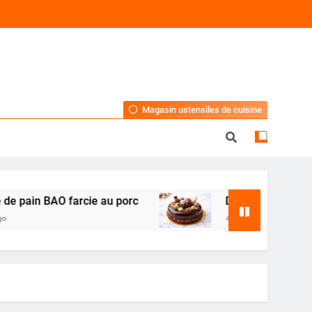
Magasin ustensiles de cuisine
 BAO farcie au porc
Dessert de Pâques au choc
4 Mois Ago